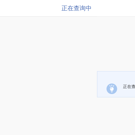
正在查询中
正在