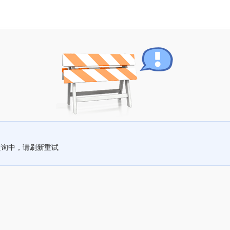
查询中，请刷新重试